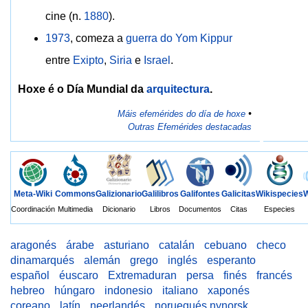
cine (n.
1880
).
1973
, comeza a
guerra do Yom Kippur
entre
Exipto
,
Siria
e
Israel
.
Hoxe é o Día Mundial da
arquitectura
.
Máis efemérides do día de hoxe
•
Outras Efemérides destacadas
W
Meta-Wiki
Commons
Galizionario
Galilibros
Galifontes
Galicitas
Wikispecies
Coordinación
Multimedia
Dicionario
Libros
Documentos
Citas
Especies
aragonés
árabe
asturiano
catalán
cebuano
checo
dinamarqués
alemán
grego
inglés
esperanto
español
éuscaro
Extremaduran
persa
finés
francés
hebreo
húngaro
indonesio
italiano
xaponés
coreano
latín
neerlandés
noruegués nynorsk