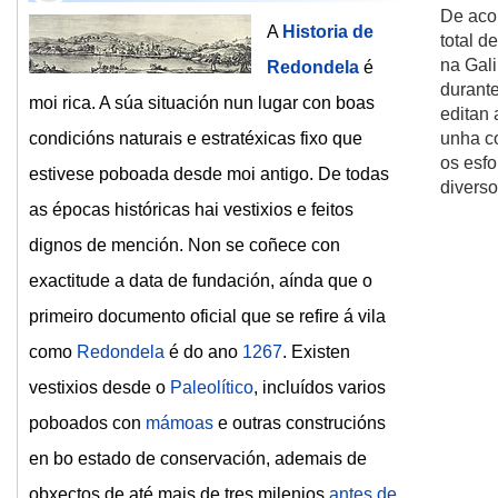
De aco
A
Historia de
total d
na Gali
Redondela
é
durante
moi rica. A súa situación nun lugar con boas
editan 
condicións naturais e estratéxicas fixo que
unha c
os esf
estivese poboada desde moi antigo. De todas
divers
as épocas históricas hai vestixios e feitos
dignos de mención. Non se coñece con
exactitude a data de fundación, aínda que o
primeiro documento oficial que se refire á vila
como
Redondela
é do ano
1267
. Existen
vestixios desde o
Paleolítico
, incluídos varios
poboados con
mámoas
e outras construcións
en bo estado de conservación, ademais de
obxectos de até mais de tres milenios
antes de