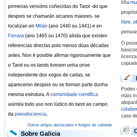
liña
mul
primeiras versións coñecidas do Tarot -do que
propósi
despois se chamarán arcanos maiores- se
libre
,
o
localizan en
Milán
(ano 1440 ou 1441) e en
persoas
Ferrara
(ano 1465 ou 1470) aínda que existen
O prox
referencias directas polo menos dúas décadas
básicos
antes. Non é posible afirmar rigorosamente que
licenz
copiado
o Tarot ou os tarots tivesen unha orixe
independente dos xogos de cartas, se
apareceron despois ou se forman parte dunha
Podes 
mesma estrutura. A
comunidade científica
máis in
atopar
asimila todo uso non lúdico do tarot ao campo
colabor
da
pseudociencia
.
caso de
Outros artigos destacados
•
Artigos de calidade
Sobre Galicia