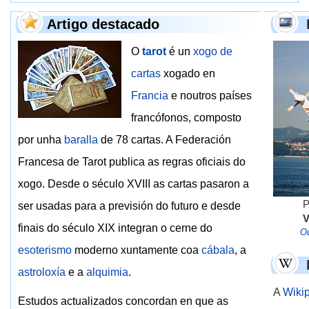
Artigo destacado
O
tarot
é un
xogo de
cartas
xogado en
Francia
e noutros países
francófonos, composto
por unha
baralla
de 78 cartas. A Federación
Francesa de Tarot publica as regras oficiais do
xogo. Desde o século XVIII as cartas pasaron a
P
ser usadas para a previsión do futuro e desde
V
finais do século XIX integran o cerne do
Ou
esoterismo
moderno xuntamente coa
cábala
, a
astroloxía
e a
alquimia
.
A
Wiki
Estudos actualizados concordan en que as