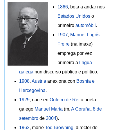
1866
, bota a andar nos
Estados Unidos
o
primeiro
automóbil
.
1907
,
Manuel Lugrís
Freire
(na imaxe)
emprega por vez
primeira a
lingua
galega
nun discurso público e político.
1908
,
Austria
anexiona con
Bosnia e
Hercegovina
.
1929
, nace en
Outeiro de Rei
o poeta
galego
Manuel María
(m.
A Coruña
,
8 de
setembro
de
2004
).
1962
, morre
Tod Browning
, director de