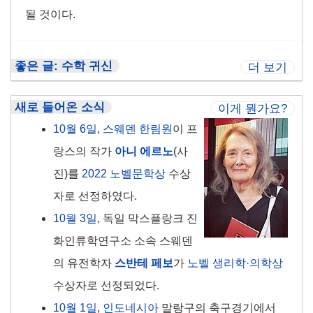
될 것이다.
좋은 글: 수학 귀신
더 보기
새로 들어온 소식
이게 뭔가요?
10월 6일
,
스웨덴 한림원
이 프
랑스의 작가
아니 에르노
(사
진)를
2022 노벨문학상
수상
자로 선정하였다.
10월 3일
, 독일 막스플랑크 진
화인류학연구소 소속 스웨덴
의 유전학자
스반테 페보
가
노벨 생리학·의학상
수상자로 선정되었다.
10월 1일
,
인도네시아
말랑구의 축구경기에서