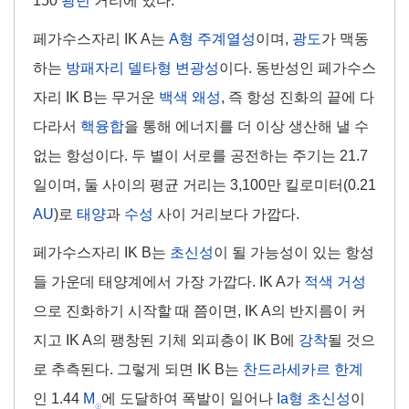
150
광년
거리에 있다.
페가수스자리 IK A는
A형 주계열성
이며,
광도
가 맥동
하는
방패자리 델타형 변광성
이다. 동반성인 페가수스
자리 IK B는 무거운
백색 왜성
, 즉 항성 진화의 끝에 다
다라서
핵융합
을 통해 에너지를 더 이상 생산해 낼 수
없는 항성이다. 두 별이 서로를 공전하는 주기는 21.7
일이며, 둘 사이의 평균 거리는 3,100만 킬로미터(0.21
AU
)로
태양
과
수성
사이 거리보다 가깝다.
페가수스자리 IK B는
초신성
이 될 가능성이 있는 항성
들 가운데 태양계에서 가장 가깝다. IK A가
적색 거성
으로 진화하기 시작할 때 쯤이면, IK A의 반지름이 커
지고 IK A의 팽창된 기체 외피층이 IK B에
강착
될 것으
로 추측된다. 그렇게 되면 IK B는
찬드라세카르 한계
인 1.44
M
에 도달하여 폭발이 일어나
Ia형 초신성
이
☉