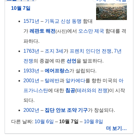
10월 7일
1571년
–
기독교
신성 동맹
함대
가
레판토 해전
에서
오스만 제국
함대를 격
(사진)
파하다.
1763년
–
조지 3세
가
프렌치 인디언 전쟁
,
7년
전쟁
의 종결에 따른
선언
을 발표하다.
1933년
–
에어프랑스
가 설립되다.
2001년
–
탈레반
과
알카에다
를 향한 미국의
아
프가니스탄
에 대한
침공
(
테러와의 전쟁
)이 시작
되다.
2002년
–
집단 안보 조약 기구
가 창설되다.
다른 날짜:
10월 6일
–
10월 7일
–
10월 8일
더 보기…