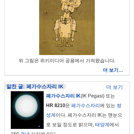
위 그림은 위키미디어 공용에서 가져왔습니다.
더 보기…
알찬 글: 페가수스자리 IK
더 보기
페가수스자리 IK
(IK Pegasi) 또는
HR 8210
은
페가수스자리
에 있는
쌍
성
계
이다. 페가수스자리 IK는 맨눈으
로 보일 정도로 밝으며,
태양계
에서