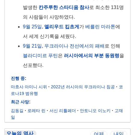
발생한
칸주루한 스타디움 참사
로 최소한 131명
의 사람들이 사망하였다.
9월 25일
,
엘리우드 킵초게
가
베를린 마라톤
에
서 세계 신기록을 세웠다.
9월 21일
,
우크라이나 전선에서의 패배
로 인해
블라디미르 푸틴
은
러시아에서의 부분 동원령
을
선포했다.
진행 중
마흐사 아미니 시위
2022년 러시아의 우크라이나 침공
코
로나19 범유행
최근 사망
김동길
로레타 린
서신 리틀페더
안토니오 이노키
고재
일
오늘의 역사
어제
내일