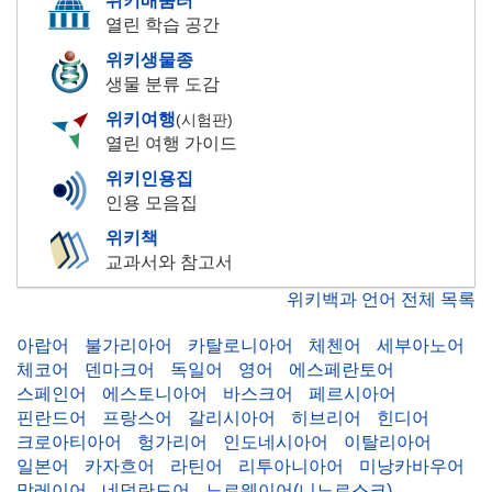
위키배움터
열린 학습 공간
위키생물종
생물 분류 도감
위키여행
(시험판)
열린 여행 가이드
위키인용집
인용 모음집
위키책
교과서와 참고서
위키백과 언어 전체 목록
아랍어
불가리아어
카탈로니아어
체첸어
세부아노어
체코어
덴마크어
독일어
영어
에스페란토어
스페인어
에스토니아어
바스크어
페르시아어
핀란드어
프랑스어
갈리시아어
히브리어
힌디어
크로아티아어
헝가리어
인도네시아어
이탈리아어
일본어
카자흐어
라틴어
리투아니아어
미낭카바우어
말레이어
네덜란드어
노르웨이어(니노르스크)