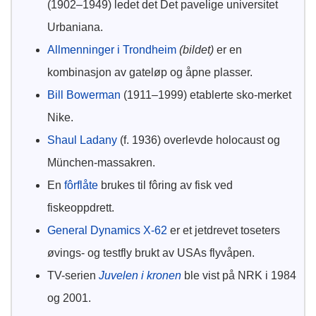
(1902–1949) ledet det Det pavelige universitet
Urbaniana.
Allmenninger i Trondheim
(bildet)
er en
kombinasjon av gateløp og åpne plasser.
Bill Bowerman
(1911–1999) etablerte sko-merket
Nike.
Shaul Ladany
(f. 1936) overlevde holocaust og
München-massakren.
En
fôrflåte
brukes til fôring av fisk ved
fiskeoppdrett.
General Dynamics X-62
er et jetdrevet toseters
øvings- og testfly brukt av USAs flyvåpen.
TV-serien
Juvelen i kronen
ble vist på NRK i 1984
og 2001.