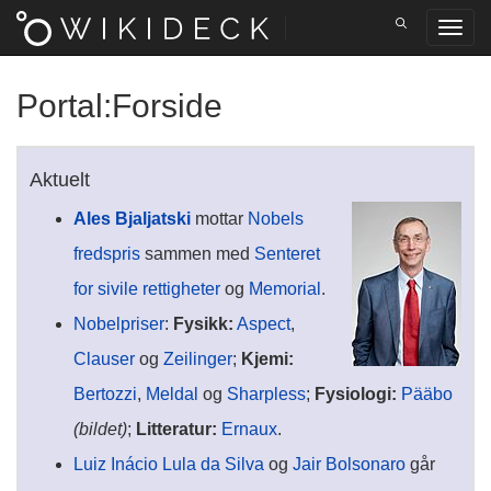
Portal
:
Forside
Aktuelt
Ales Bjaljatski
mottar
Nobels
fredspris
sammen med
Senteret
for sivile rettigheter
og
Memorial
.
Nobelpriser
:
Fysikk:
Aspect
,
Clauser
og
Zeilinger
;
Kjemi:
Bertozzi
,
Meldal
og
Sharpless
;
Fysiologi:
Pääbo
(bildet)
;
Litteratur:
Ernaux
.
Luiz Inácio Lula da Silva
og
Jair Bolsonaro
går