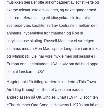
musikken deira er ofte akkompagnert av sofistikerte og
skarpe tekstar, ofte om kvinner, og nokre gangar med
litterære referansar, og eit idiosynkratisk, teatralsk
scenenærvær, karakterisert av kontrasten mellom den
animerte, hyperaktive frontmannen og Ron si
uttrykkslause skuling. Russell Mael har ei særeigen
stemme, medan Ron Mael speler tangentar i ein intrikat
og rytmisk stil. Dei har vore mykje meir suksessrike i
Europa enn i heimlandet USA, sjølv om dei held oppe
ei lojal fanskare i USA.
Høgdepunkt frå tidleg karriere inkluderte «This Town
Ain’t Big Enough for Both of Us», som nådde
andreplassen på UK Singles Chart i 1974. Discohiten
«The Number One Song in Heaven» i 1979 kom frå eit