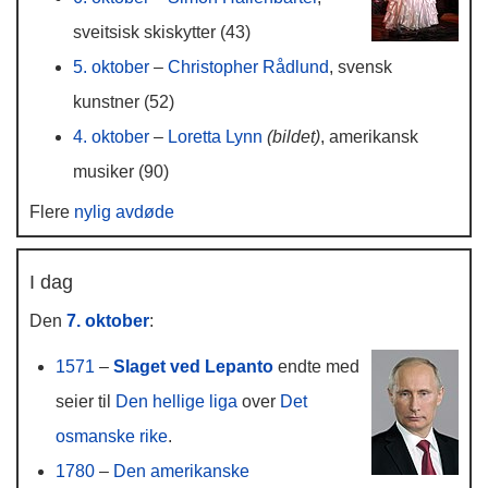
sveitsisk skiskytter (43)
5. oktober
–
Christopher Rådlund
, svensk
kunstner (52)
4. oktober
–
Loretta Lynn
(bildet)
, amerikansk
musiker (90)
Flere
nylig avdøde
I dag
Den
7. oktober
:
1571
–
Slaget ved Lepanto
endte med
seier til
Den hellige liga
over
Det
osmanske rike
.
1780
–
Den amerikanske