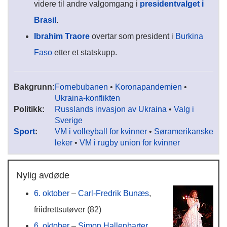
videre til andre valgomgang i
presidentvalget i
Brasil
.
Ibrahim Traore
overtar som president i
Burkina
Faso
etter et statskupp.
Bakgrunn:
Fornebubanen
•
Koronapandemien
•
Ukraina-konflikten
Politikk:
Russlands invasjon av Ukraina
•
Valg i
Sverige
Sport
:
VM i volleyball for kvinner
•
Søramerikanske
leker
•
VM i rugby union for kvinner
Nylig avdøde
6. oktober
–
Carl-Fredrik Bunæs
,
friidrettsutøver (82)
6. oktober
–
Simon Hallenbarter
,