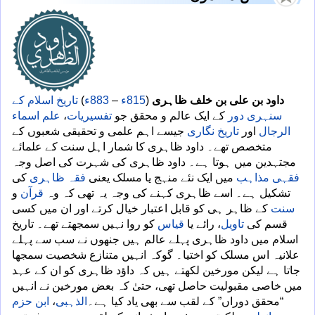
داود بن علی بن خلف ظاہری
(
815ء
–
883ء
)
تاریخ اسلام کے
سنہری دور
کے ایک عالم و محقق جو
تفسیریات
،
علم اسماء
الرجال
اور
تاریخ نگاری
جیسے اہم علمی و تحقیقی شعبوں کے
متخصص تھے۔ داود ظاہری کا شمار اہل سنت کے علمائے
مجتہدین میں ہوتا ہے۔ داود ظاہری کی شہرت کی اصل وجہ
فقہی مذاہب
میں ایک نئے منہج یا مسلک یعنی
فقہ ظاہری
کی
تشکیل ہے۔ اسے ظاہری کہنے کی وجہ یہ تھی کہ وہ
قرآن
و
سنت
کے ظاہر ہی کو قابل اعتبار خیال کرتے اور ان میں کسی
قسم کی
تاویل
، رائے یا
قیاس
کو روا نہیں سمجھتے تھے۔ تاریخ
اسلام میں داود ظاہری پہلے عالم ہیں جنھوں نے سب سے پہلے
علانیہ اس مسلک کو اختیا۔ گوکہ انہیں متنازع شخصیت سمجھا
جاتا ہے لیکن مورخین لکھتے ہیں کہ داؤد ظاہری کو ان کے عہد
میں خاصی مقبولیت حاصل تھی، حتیٰ کہ بعض مورخین نے انہیں
“محقق دوراں” کے لقب سے بھی یاد کیا ہے۔
الذہبی
،
ابن حزم