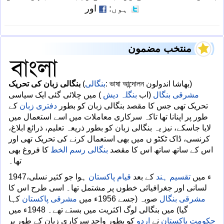
اور
ہوں:
منتخب مضمون
: ভাষা আন্দোলন بھاشا اندولون)
بنگالی
(
بنگالی زبان کی تحریک
مشرقی بنگال
(اب
بنگلہ دیش
) میں چلائی گئی ایک سیاسی
تحریک تھی جس کا مقصد بنگالی زبان کو بطور
دفتری زبان
کے
طور پر اپنانا تھا تاکہ سرکاری معاملات میں اسے استعمال میں
لایا جاسکے، نیز یہ بنگالی زبان کو بطور ذریعہ تعلیم، ذرائع ابلاغ،
کرنسی، ڈاک ٹکٹو ں میں بھی استعمال کرنے کی تحریک تھی اور
اس کے ساتھ ساتھ اس کا مقصد
بنگالی رسم الخط
کا فروغ بھی
تھا۔
1947ء میں
تقسیم ہند
کے بعد
قیام پاکستان
ہوا جو کثیر نسلی،
لسانی اور جغرافیائی خطوں پر مشتمل تھا۔ اسی طرح اس کا
مشرقی بنگال
صوبہ (جسے 1956ء میں
مشرقی پاکستان
کہا
گیا) میں بنگالی لوگ اکثریت میں بستے تھے۔ 1948ء میں
حکومت پاکستان
نے
اردو
کو بطور واحد سرکاری زبان کے طور پر