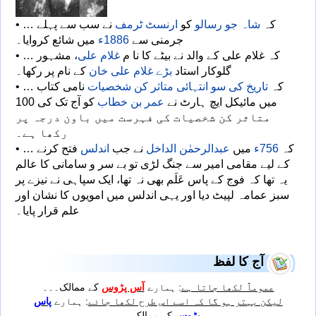
• … کہ
شاہ جو رسالو
کو
ارنسٹ ٹرمف
نے سب سے پہلے
جرمنی سے
1886ء
میں شائع کروایا۔
• … کہ غلام علی کے والد نے بیٹے کا نا م
غلام علی
، مشہور
گلوکار استاد
بڑے غلام علی خان
کے نام پر رکھا۔
• … کہ
تاریخ کی سو انتہائی متاثر کن شخصیات
نامی کتاب
میں مائیکل ایچ ہارٹ نے
عمر بن خطاب
کو آج تک کی 100
متاثر کن شخصیات کی فہرست میں باون درجہ پر
رکھا ہے۔
• … کہ
756ء
میں
عبدالرحمٰن الداخل
نے جب
اندلس
فتح کرنے
کے لیے مقامی امیر سے جنگ لڑی تو بے سر و سامانی کا عالم
یہ تھا کہ فوج کے پاس عَلَم بھی نہ تھا، ایک سپاہی نے نیزے پر
سبز عمامہ لپیٹ دیا اور یہی اندلس میں امویوں کا نشان اور
علم قرار پایا۔
آج کا لفظ
عموماً لکھا جاتا ہے
: ہمارے
آس پڑوس
کے ممالک۔۔۔
لیکن بہتر ہو گا کہ اسے اس طرح لکھا جائے
: ہمارے
پاس
پڑوس
کے ممالک۔۔۔