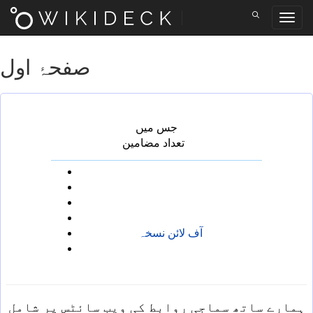
صفحۂ اول
جس میں
_
تعداد مضامین
آف لائن نسخہ
ہمارے ساتھ سماجی روابط کی ویب سائٹس پر شامل