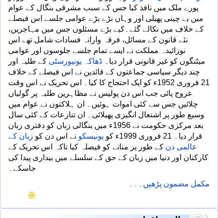
پورے ملک میں نافذ کیا جس کے سبب مشرقی بنگال کے عوام
میں بے چینی پھیلی اور وہاں بڑے بڑے عوامی جلسے اس فیصلے
کے خلاف میں نکالے گئے۔کیے بڑے مسئلوں جس میں مہاجرین،
نئے قانون کے مسائل، فرقہ وارانہ فسادات شامل تھے اس
نوزائیدہ مملکت نے ایسے تمام جلسے جلوسوں اور عوامی
میٹنگوں کو غیر قانونی قرار دیا۔
ڈھاکہ یونیورسٹی
کے طلبہ اور
چند دیگر سیاسی جماعتوں کے قائدین نے اس فیصلے کے خلاف
21 فروری 1952ء کو ایک احتجاج کا کیا۔ اس تحریک نے اس وقت
عروج پائی جب اس دن پولیس نے مظاہرین طلبہ پر گولیاں
چلائیں جس سے کئی اموات ہوئیں۔ ان ہلاکتوں نے عوام میں
وسیع طور پر اشتعال انگیزی پھیلائی۔ ان تنازعات کے کئی سال
بعد مرکزی حکومت نے 1956ء میں بنگالی زبان کو دفتری زبان
قرار دیا۔ 21 فروری 1999ء کو
یونیسکو
نے اس دن کو
زبان کے
عالمی دن
کے طور پر منانے کو فیصلہ کیا تاکہ اس تحریک کے
کارکنان اور دنیا میں زبان کے حق کے سلسلے میں بیداری پیدا کی
جاسکے۔
مکمل مضمون پڑھیں۔۔۔