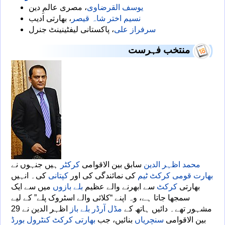
یوسف القرضاوی
، مصری عالمِ دین
نسیم اختر شاہ قیصر
، بھارتی ادیب
سرفراز علی
، پاکستانی لیفٹینینٹ جنرل
منتخب فہرست
محمد اظہر الدین
سابق بین الاقوامی
کرکٹر
ہیں جنہوں نے
بھارت قومی کرکٹ ٹیم
کی نمائندگی کی اور
کپتانی
کی۔ انہیں
بھارتی
کرکٹ
سے ابھرنے والے عظیم
بلے بازوں
میں سے ایک
سمجھا جاتا ہے، وہ اپنے “کلائی والے اسٹروک پلے” کے لیے
مشہور تھے۔ دائیں ہاتھ کے
مڈل آرڈر
بلے باز
اظہر الدین نے 29
بین الاقوامی
سنچریاں
بنائیں، جب
بھارتی کرکٹ کنٹرول بورڈ