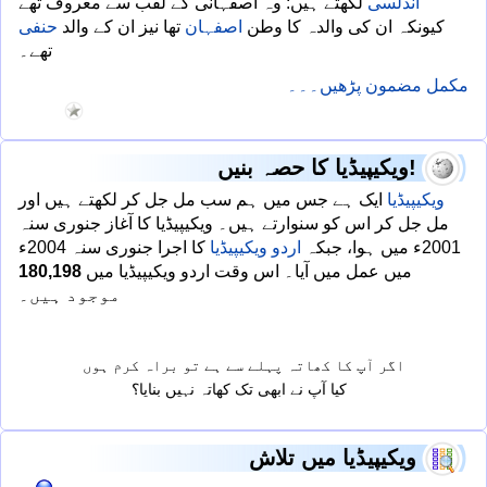
اندلسی
لکھتے ہیں: وہ اصفہانی کے لقب سے معروف تھے
کیونکہ ان کی والدہ کا وطن
اصفہان
تھا نیز ان کے والد
حنفی
تھے۔
مکمل مضمون پڑھیں۔۔۔
ویکیپیڈیا کا حصہ بنیں!
ویکیپیڈیا
ایک ہے جس میں ہم سب مل جل کر لکھتے ہیں اور
مل جل کر اس کو سنوارتے ہیں۔ ویکیپیڈیا کا آغاز جنوری سنہ
2001ء میں ہوا، جبکہ
اردو ویکیپیڈیا
کا اجرا جنوری سنہ 2004ء
میں عمل میں آیا۔ اس وقت اردو ویکیپیڈیا میں
180,198
موجود ہیں۔
اگر آپ کا کھاتہ پہلے سے ہے تو براہ کرم
ہوں
_
کیا آپ نے ابھی تک کھاتہ نہیں بنایا؟
ویکیپیڈیا میں تلاش