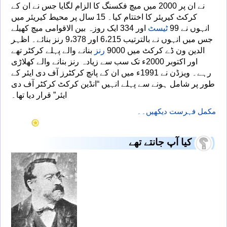
نے ان پر 2000 میں میچ فکسنگ کا الزام لگایا جس نے ان کے
کرکٹ کیریئر کا اختتام کیا۔ 15 سال پر محیط کیریئر میں
انہوں نے 99
ٹیسٹ
اور 334 ایک روزہ بین الاقوامی میچ کھیلے
جس میں انہوں نے بالترتیب 6،215 اور 9،378 رنز بنائے۔ اظہر
الدین ون ڈے کرکٹ میں 9000
رنز
بنانے والے پہلے کرکٹر تھے
اور اکتوبر 2000ء تک سب سے زیادہ رنز بنانے والے کھلاڑی
رہے۔ ویزڈن نے 1991ء میں ان کے پانچ کرکٹرز آف دی ایئر کے
طور پر شامل ہونے سے پہلے انہیں “انڈین کرکٹ کرکٹر آف دی
ایئر” قرار دیا تھا۔
مکمل فہرست دیکھیں۔۔
کیا آپ جانتے تھے