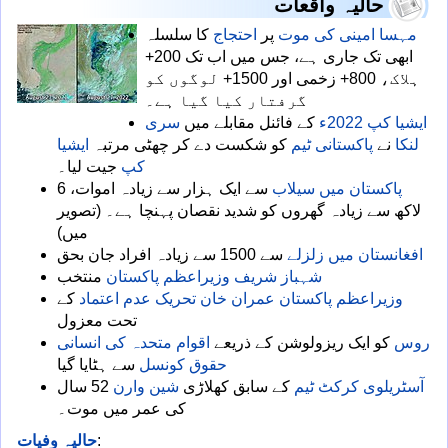
حالیہ واقعات
مہسا امینی کی موت
پر
احتجاج
کا سلسلہ
ابھی تک جاری ہے، جس میں اب تک 200+
ہلاک، 800+ زخمی اور 1500+ لوگوں کو
گرفتار کیا گیا ہے۔
ایشیا کپ 2022ء
کے فائنل مقابلے میں
سری
لنکا
نے
پاکستانی ٹیم
کو شکست دے کر چھٹی مرتبہ
ایشیا
کپ
جیت لیا۔
پاکستان میں سیلاب
سے ایک ہزار سے زیادہ اموات، 6
لاکھ سے زیادہ گھروں کو شدید نقصان پہنچا ہے۔ (تصویر
میں)
افغانستان میں زلزلے
سے 1500 سے زیادہ افراد جان بحق
شہباز شریف
وزیراعظم پاکستان
منتخب
وزیراعظم پاکستان
عمران خان
تحریک عدم اعتماد
کے
تحت معزول
روس
کو ایک ریزولوشن کے ذریعے
اقوام متحدہ کی انسانی
حقوق کونسل
سے ہٹایا گیا
آسٹریلوی کرکٹ ٹیم
کے سابق کھلاڑی
شین وارن
52 سال
کی عمر میں موت۔
:
حالیہ وفیات