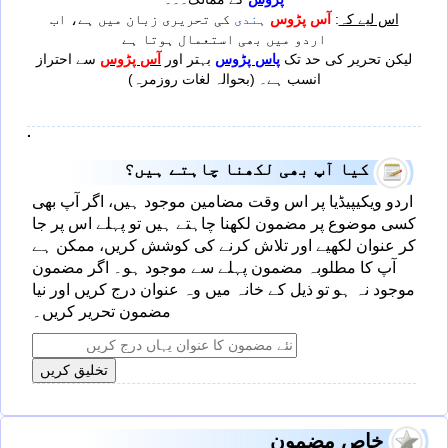
اس لیے کہ
:
آس پڑوس
ہندی
کی تحریری زبان میں ہے، اب
اردو میں بھی استعمال ہوتا ہے
لیکن تحریر کی حد تک
پاس پڑوس
بہتر اور
آس پڑوس
سے احتراز
انسب ہے۔ (بحوالہ لغات روزمرہ)
·
کیا آپ بھی لکھنا چاہتے ہیں؟
اردو ویکیپیڈیا پر اس وقت
مضامین موجود ہیں، اگر آپ بھی
کسی موضوع پر مضمون لکھنا چاہتے ہیں تو پہلے اس پر جا
کر عنوان لکھیے اور تلاش کرنے کی کوشش کریں، ممکن ہے
آپ کا مطلوبہ مضمون پہلے سے موجود ہو۔ اگر مضمون
موجود نہ ہو تو ذیل کے خانہ میں وہ عنوان درج کریں اور نیا
مضمون تحریر کریں۔
خاص مضمون